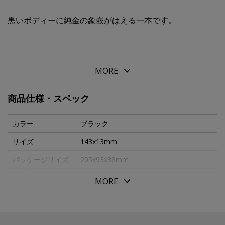
黒いボディーに純金の象嵌がはえる一本です。
MORE
商品仕様・スペック
カラー
ブラック
サイズ
143x13mm
パッケージサイズ
205x93x38mm
本体重量
31.2g
MORE
素材・原材料
黄銅・黒クローム
生産国
日本