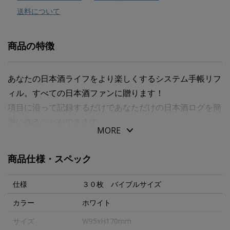
送料について
商品の特徴
あなたの日本酒ライフをより楽しくするシステム手帳リフ
ィル。すべての日本酒ファンに贈ります！
項目に沿って記録するだけであなただけの日本酒ログを簡
単に作ることができます。
MORE
利き酒しながら日本酒の情報や自分が感じた印象を書き込
商品仕様・スペック
んでください。
楽しみ方や美味しく飲むコツを記録することで、日本酒の
仕様
３０枚 バイブルサイズ
知識を深めることができます。
カラー
ホワイト
ラベルのイラストや一緒に食べた食事などを描き加えて、
サイズ
W95xH170mm
自分だけの楽しいログを作ってください。