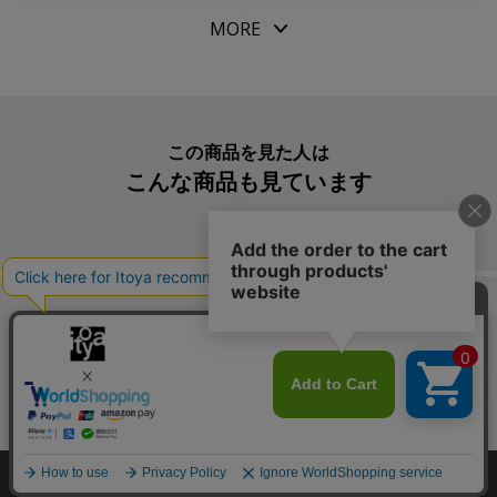
パッケージサイズ
W95xH170mm
MORE
サイズ：Ｗ９５ｘＨ１７０ｍｍ（バイブルサイズ）
本体重量
30g
枚数：３０枚（６０ページ）
素材・原材料
紙
生産国
日本
この商品を見た人は
こんな商品も見ています
入数明細
１冊
メーカー品番
ITRFHL07
この商品を買った人は
こんな商品も買っています
Copyright©伊東屋 All Rights Reserved.