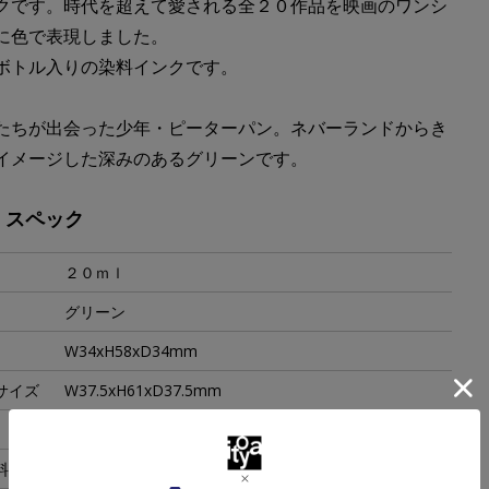
クです。時代を超えて愛される全２０作品を映画のワンシ
に色で表現しました。
ボトル入りの染料インクです。
たちが出会った少年・ピーターパン。ネバーランドからき
イメージした深みのあるグリーンです。
・スペック
２０ｍｌ
グリーン
W34xH58xD34mm
サイズ
W37.5xH61xD37.5mm
94g
料
水性染料