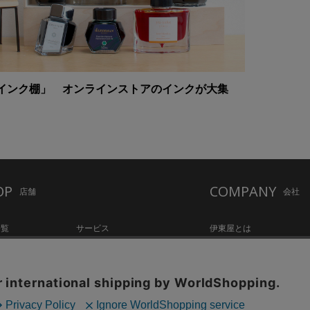
インク棚」 オンラインストアのインクが大集
OP
COMPANY
店舗
会社
一覧
サービス
伊東屋とは
ation Hall
店舗情報
オリジナルブランド
hake Lounge
お知らせ・コラム
記念品・ノベルティのご相
tylo
採用情報