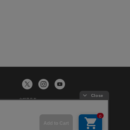
六輝早見表
ギフトカード残高照会
談
Japanese
English
Chinese