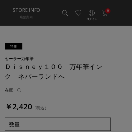
STORE INFO
0
店舗案内
ログイン
特集
セーラー万年筆
Ｄｉｓｎｅｙ１００ 万年筆イン
ク ネバーランドへ
在庫：〇
￥2,420
（税込）
数量