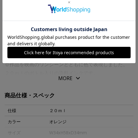
送料について
商品の特徴
ディズニーの歴史を彩る数々の作品やキャラクターをモチ
ーフとした万年筆インクです。時代を超えて愛される全２
０作品を映画のワンシーンとともに色で表現しました。
２０ｍｌのボトル入りの染料インクです。
MORE
好奇心旺盛なカクレクマノミのニモをイメージしたオレン
商品仕様・スペック
ジです。大好きなパパともうはぐれないように、あまり遠
くに行かないでね。
仕様
２０ｍｌ
カラー
オレンジ
サイズ
W34xH58xD34mm