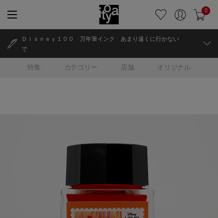
0
Ｄｉｓｎｅｙ１００ 万年筆インク あまり遠くに行かない
で
特集
カテゴリー
店舗
オリジナル