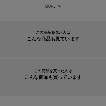
パッケージサイズ
W37.5xH61xD37.5mm
MORE
本体重量
94g
素材・原材料
水性染料
生産国
日本
この商品を見た人は
こんな商品も見ています
入数明細
１本
メーカー品番
13-9469-213
この商品を買った人は
こんな商品も買っています