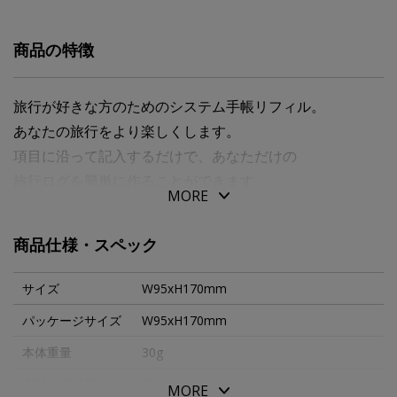
商品の特徴
旅行が好きな方のためのシステム手帳リフィル。
あなたの旅行をより楽しくします。
項目に沿って記入するだけで、あなただけの
旅行ログを簡単に作ることができます。
MORE
旅行の計画を立てながら、
商品仕様・スペック
目的や日程を整理することができます。
持ち物リストやお土産リストなど、
サイズ
W95xH170mm
便利な項目も掲載しています。
パッケージサイズ
W95xH170mm
旅で感じたことをイラストと一緒に書き込み、
本体重量
30g
楽しい思い出とともに見返してください。
素材・原材料
紙
MORE