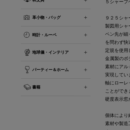
５シャープ
革小物・バッグ
９２５シャ
製図用シャ
ペン先が細
時計・ルーペ
を問わず快
定規を使用
地球儀・インテリア
金属製のボ
素材にアル
パーティー＆ホーム
実現してい
軸にローレ
書籍
ことができ
硬度表示窓
個体により
素材や製造