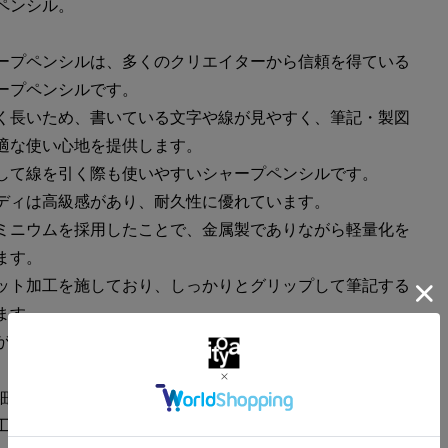
ペンシル。
ープペンシルは、多くのクリエイターから信頼を得ている
ープペンシルです。
く長いため、書いている文字や線が見やすく、筆記・製図
適な使い心地を提供します。
して線を引く際も使いやすいシャープペンシルです。
ディは高級感があり、耐久性に優れています。
ミニウムを採用したことで、金属製でありながら軽量化を
ます。
ット加工を施しており、しっかりとグリップして筆記する
ます。
が付いているので、芯の硬度を簡単に確認できます。
細かな黒点や細いすじが入っていることがございますが、
工程の特性上発生するもので仕様の範囲内としておりま