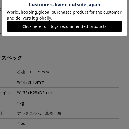
くださいませ。
．８ｍｍ
・ノック：アルミニウム、口金・硬度リング：真鍮、クリ
・スペック
芯径：０．５ｍｍ
W143xH12mm
サイズ
W155xH28xD9mm
17g
料
アルミニウム、真鍮、鋼
日本