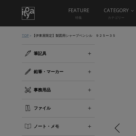
FEATURE
CATEGORY
特集
カテゴリー
TOP
【伊東屋限定】製図用シャープペンシル ９２５ー３５
筆記具
鉛筆・マーカー
事務用品
ファイル
ノート・メモ