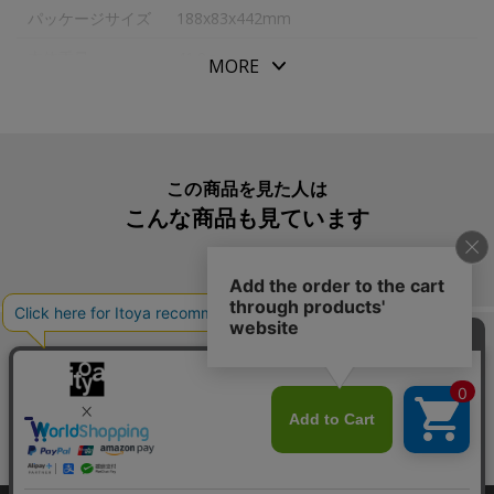
パッケージサイズ
188x83x442mm
本体重量
41.0g
MORE
素材・原材料
真鍮にラッカー仕上げ
生産国
スイス
入数明細
１本
この商品を見た人は
こんな商品も見ています
メーカー品番
4769-782
この商品を買った人は
こんな商品も買っています