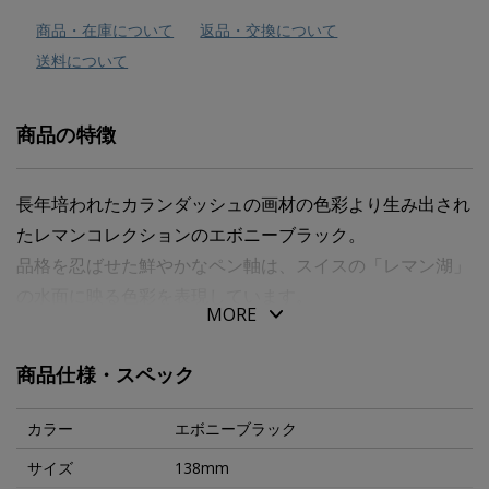
商品・在庫について
返品・交換について
送料について
商品の特徴
長年培われたカランダッシュの画材の色彩より生み出され
たレマンコレクションのエボニーブラック。
品格を忍ばせた鮮やかなペン軸は、スイスの「レマン湖」
の水面に映る色彩を表現しています。
MORE
まばゆいばかりのラッカーの光沢はさらに商品を引き立て
ます。
商品仕様・スペック
ボディは重量感があり、手の中で安定して筆記することが
できます。
カラー
エボニーブラック
スプリング内蔵式のクリップを使用しているため、挟むも
サイズ
138mm
のを傷めません。