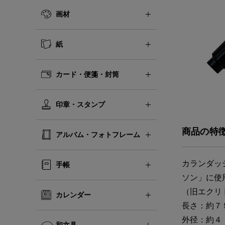
画材
紙
カード・便箋・封筒
印章・スタンプ
商品の特
アルバム・フォトフレーム
カランダッ
手帳
ソン」に使
（旧エクリ
カレンダー
長さ：約７
外径：約４
和文具