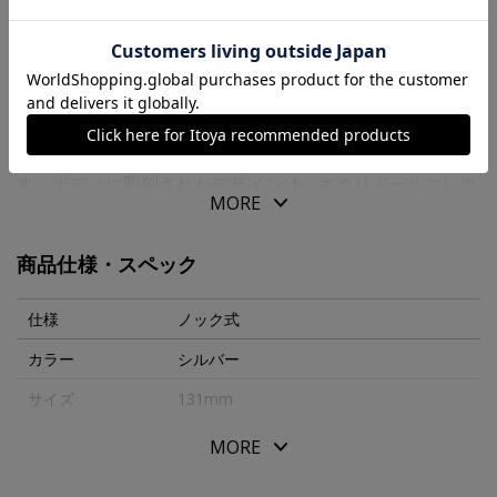
商品の特徴
エクリドールのルーツは１９３０年代に遡り、様々な彫刻
模様を六角のボディに施してきました。また、次々に新し
い技法を取り入れ、魅力的なデザインを制作し続けていま
す。ボディに彫刻されたデザインは、エクリドールコレク
MORE
ションの最大の特徴であり、タイムレスで洗練されたエレ
ガントなエクリドールを世に送り続けています。
商品仕様・スペック
エクリドールの新柄『フラワーズ』は、エキゾチックな南
仕様
ノック式
国の庭園をテーマにしたデザインです。
カラー
シルバー
また、初の試みとして２つの技術を用いて植物のデザイン
サイズ
131mm
を彫刻しています。カリブ海のヤシの葉、バニラとヘリコ
ニアの花はレーザーで白く彫刻され、エキゾチックな花々
パッケージサイズ
184x80x40mm
MORE
のおしべには３Ｄマイリングカッターを使用しています。
本体重量
26.6g
３種類の深彫りを施すことで尊石のような輝きを創り出し