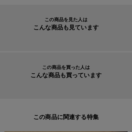
素材・原材料
プラチナ＆ルテニウムコート
ています。小さなきらきらした深い彫りにより葉や花びら
はダイヤモンドのように輝き、それはまるで緑豊かなジャ
生産国
スイス
この商品を見た人は
ングルの中の木漏れ日のように自然と調和しています。
こんな商品も見ています
入数明細
１本
メーカー品番
0890-017
※素材：プラチナ＆ルテニウムコート
リフィル
カランダッシュ ゴリアットボールペン芯 Ｍ
中字 ブラック
※天ビスのノックボタンを左に回すと天ビスが外れリフィ
ールの交換が出来ます。
この商品を買った人は
こんな商品も買っています
この商品に関連する特集