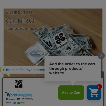
心あたたまる「玄廬（げんろ）」の和文具