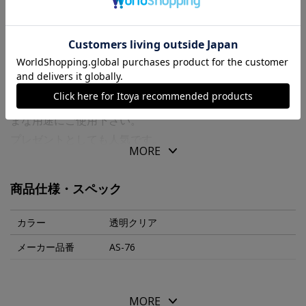
商品の特徴
日本の四季折々の花や風物詩などの印です。
御進物に一言添えたり、お手紙のワンポイントなどさまざ
まな用途にご使用下さい。
プレゼントとしても人気です。
MORE
インクパッドは別売りです。
商品仕様・スペック
カラー
透明クリア
メーカー品番
AS-76
MORE