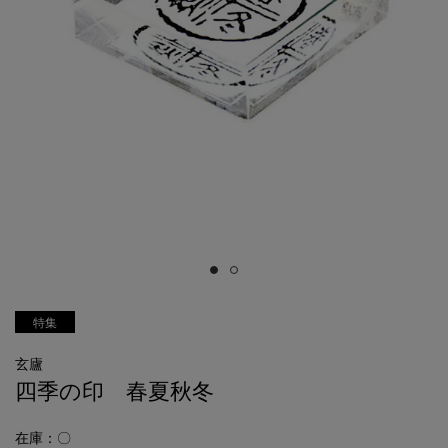
特集
玄廬
四季の印 春夏秋冬
在庫：〇