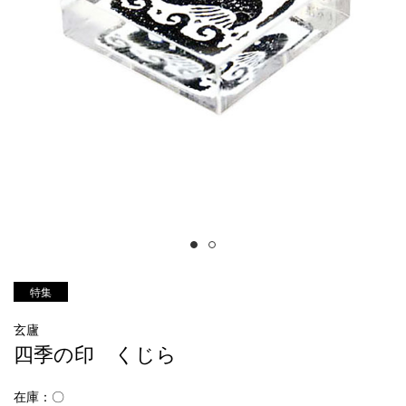
特集
玄廬
四季の印 くじら
在庫：〇