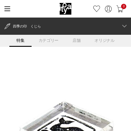
0
四季の印 くじら
特集
カテゴリー
店舗
オリジナル