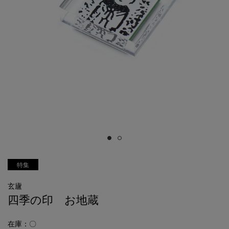
特集
玄廬
四季の印 お地蔵
在庫：〇