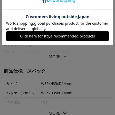
商品の特徴
日本の四季折々の花や風物詩などの印です。
ハガキやお手紙のワンポイントなど、さまざまな用途にお
使いいただけます。
プレゼントとしても人気の商品です。
MORE
※こちらはスタンプのみの商品です。
商品仕様・スペック
サイズ
W35xH35xD14mm
パッケージサイズ
W35xH35xD14mm
本体重量
16g
素材・原材料
アクリル
MORE