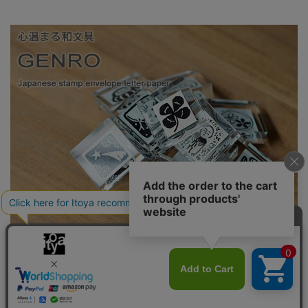
心あたたまる「玄廬（げんろ）」の和文具