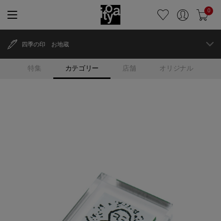
0
四季の印 お地蔵
特集
カテゴリー
店舗
オリジナル