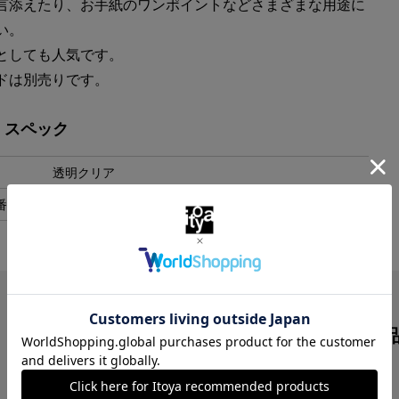
言添えたり、お手紙のワンポイントなどさまざまな用途に
い。
としても人気です。
ドは別売りです。
・スペック
透明クリア
番
AS-110
この商品を見た人は
こんな商