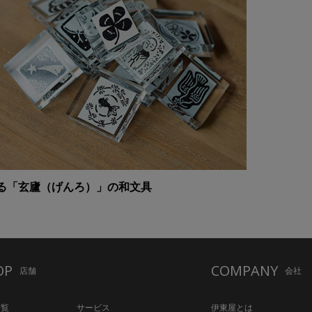
る「玄廬（げんろ）」の和文具
OP
COMPANY
店舗
会社
一覧
サービス
伊東屋とは